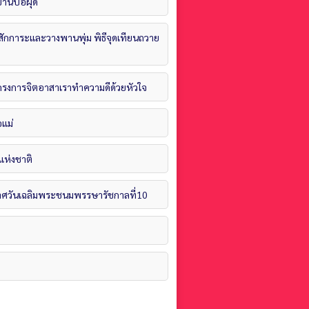
้านบ่อผุด
ราชสักการะและวางพานพุ่ม พิธีจุดเทียนถวาย
นโครงการจิตอาสาเราทำความดีด้วยหัวใจ
อแม่
แห่งชาติ
กาศวันเฉลิมพระชนมพรรษารัชกาลที่10