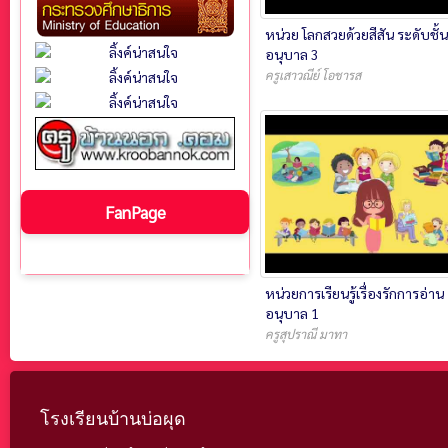
หน่วย โลกสวยด้วยสีสัน ระดับชั้น
อนุบาล 3
ครูเสาวณีย์ โอชารส
FanPage
หน่วยการเรียนรู้เรื่องรักการอ่าน
อนุบาล 1
ครูสุปราณี มาทา
โรงเรียนบ้านบ่อผุด