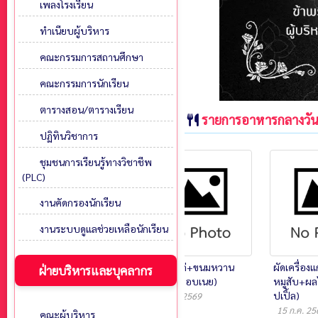
เพลงโรงเรียน
ทำเนียบผู้บริหาร
คณะกรรมการสถานศึกษา
คณะกรรมการนักเรียน
ตารางสอน/ตารางเรียน
รายการอาหารกลางวั
ปฏิทินวิชาการ
ชุมชนการเรียนรู้ทางวิชาชีพ
(PLC)
งานคัดกรองนักเรียน
งานระบบดูแลช่วยเหลือนักเรียน
ลาบหมู (ไก่)+ต้มไก่ฟัก
โล่งโต้งไก่+ขนมหวาน
ผัดเครื่องแ
ฝ่ายบริหารและบุคลากร
เขียว+ผลไม้ตามฤดูกาล (แคน
(ข้าวโพดอบเนย)
หมูสับ+ผล
ตาลูป)
ปเปิ้ล)
16 ก.ค. 2569
17 ก.ค. 2569
15 ก.ค. 25
คณะผู้บริหาร