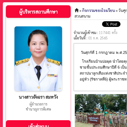
»
กิจกรรมของโรงเรียน
» วันศ
ผู้บริหารสถานศึกษา
สวนสนาม
จำนวนผู้เข้าชม :
117441 ครั้ง
เมื่อวันที่ :
01 ก.ค. 2565
วันศุกร์ที่ 1 กรกฎาคม พ.ศ.2
โรงเรียนบ้านบ่อผุด นำโดยคุณ
ชายชั้นประถมศึกษาปีที่ 6 เ
สถาปนาลูกเสือแห่งชาติประจำ
อยู่หัว (รัชกาลที่6) ผู้พระร
นางสาวอัจฉรา สมหวัง
ผู้อำนวยการ
ชำนาญการพิเศษ
เข้าสู่ระบบ