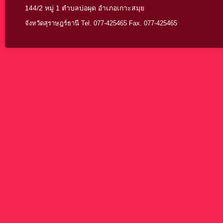
144/2 หมู่ 1 ตำบลบ่อผุด อำเภอเกาะสมุย
จังหวัดสุราษฎร์ธานี Tel. 077-425465 Fax. 077-425465