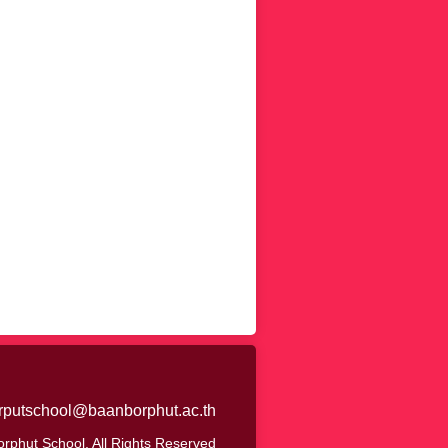
rputschool@baanborphut.ac.th
rphut School, All Rights Reserved