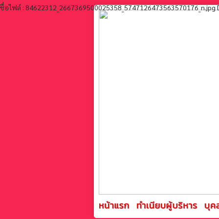
ชื่อไฟล์ : 84622312_2667369500025358_5747126473563570176_n.jpg