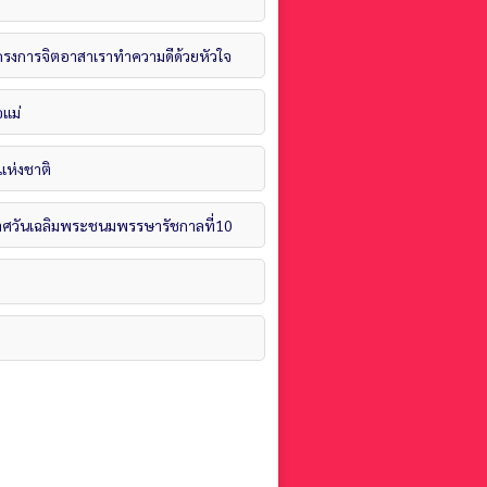
นโครงการจิตอาสาเราทำความดีด้วยหัวใจ
อแม่
แห่งชาติ
กาศวันเฉลิมพระชนมพรรษารัชกาลที่10